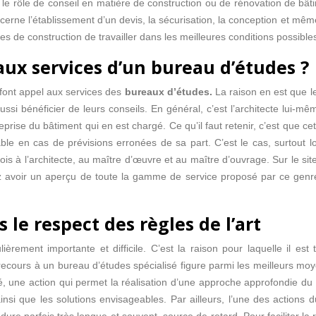
ue le rôle de conseil en matière de construction ou de rénovation de 
erne l’établissement d’un devis, la sécurisation, la conception et mêm
ses de construction de travailler dans les meilleures conditions possible
 aux services d’un bureau d’études ?
ui font appel aux services des
bureaux d’études.
La raison en est que l
ssi bénéficier de leurs conseils. En général, c’est l’architecte lui-
rise du bâtiment qui en est chargé. Ce qu’il faut retenir, c’est que cett
e en cas de prévisions erronées de sa part. C’est le cas, surtout lor
ois à l’architecte, au maître d’œuvre et au maître d’ouvrage. Sur le si
 avoir un aperçu de toute la gamme de service proposé par ce genre 
s le respect des règles de l’art
èrement importante et difficile. C’est la raison pour laquelle il est
recours à un bureau d’études spécialisé figure parmi les meilleurs mo
lité, une action qui permet la réalisation d’une approche approfondie d
nsi que les solutions envisageables. Par ailleurs, l’une des actions 