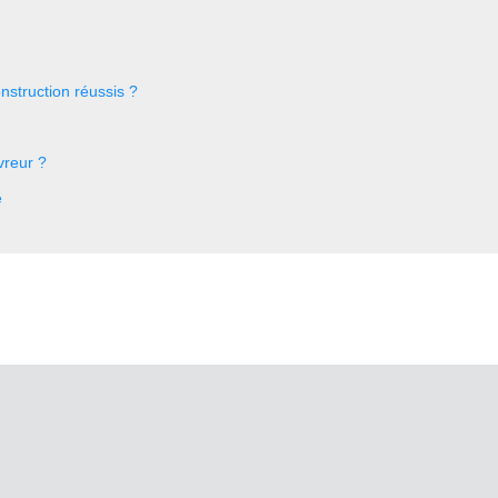
nstruction réussis ?
vreur ?
e