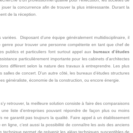
recherche d’un professionnel qualifié pour l’exécution, les sociétés de
e jouer la concurrence afin de trouver la plus intéressante. Durant la
ent de la réception.
 variées. Disposant d’une équipe généralement multidisciplinaire, il
 ce genre pour trouver une personne compétente en tant que chef de
 publics et particuliers font surtout appel aux
bureaux d’études
assistance particulièrement importante pour les cabinets d’architectes
tions diffèrent selon la nature des travaux à entreprendre. Les plus
 salles de concert. D’un autre côté, les bureaux d’études structures
udes généraliste, économie de la construction, ou encore énergie.
’y retrouver, la meilleure solution consiste à faire des comparaisons
ir une liste d’entreprises pouvant répondre de façon plus ou moins
fs ne garantit pas toujours la qualité. Faire appel à un établissement
n ligne, c’est aussi la possibilité de connaître les avis des anciens
rôle technique permet de prévenir les aléas techniques susceptibles de