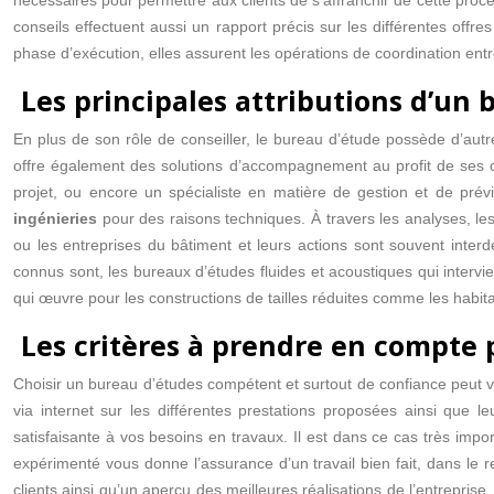
nécessaires pour permettre aux clients de s’affranchir de cette procéd
conseils effectuent aussi un rapport précis sur les différentes offre
phase d’exécution, elles assurent les opérations de coordination entr
Les principales attributions d’un
En plus de son rôle de conseiller, le bureau d’étude possède d’autr
offre également des solutions d’accompagnement au profit de ses c
projet, ou encore un spécialiste en matière de gestion et de pré
ingénieries
pour des raisons techniques. À travers les analyses, les 
ou les entreprises du bâtiment et leurs actions sont souvent interd
connus sont, les bureaux d’études fluides et acoustiques qui interv
qui œuvre pour les constructions de tailles réduites comme les habita
Les critères à prendre en compte 
Choisir un bureau d’études compétent et surtout de confiance peut vi
via internet sur les différentes prestations proposées ainsi que 
satisfaisante à vos besoins en travaux. Il est dans ce cas très impor
expérimenté vous donne l’assurance d’un travail bien fait, dans le r
clients ainsi qu’un aperçu des meilleures réalisations de l’entrepris