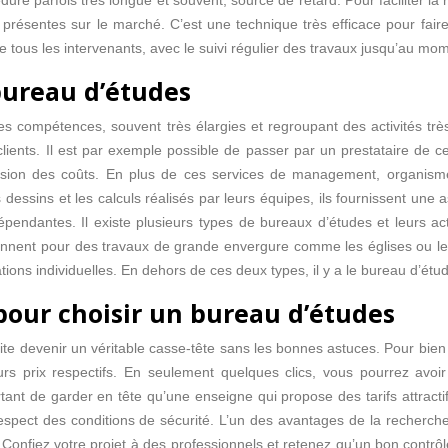
ure parfois très longue et souvent, source de retard. Pour faciliter la 
s présentes sur le marché. C’est une technique très efficace pour fair
e tous les intervenants, avec le suivi régulier des travaux jusqu’au mom
 bureau d’études
es compétences, souvent très élargies et regroupant des activités très
lients. Il est par exemple possible de passer par un prestataire de
vision des coûts. En plus de ces services de management, organismes
dessins et les calculs réalisés par leurs équipes, ils fournissent une 
épendantes. Il existe plusieurs types de bureaux d’études et leurs ac
iennent pour des travaux de grande envergure comme les églises ou les
tions individuelles. En dehors de ces deux types, il y a le bureau d’ét
pour choisir un bureau d’études
te devenir un véritable casse-tête sans les bonnes astuces. Pour bien s
leurs prix respectifs. En seulement quelques clics, vous pourrez avo
tant de garder en tête qu’une enseigne qui propose des tarifs attracti
espect des conditions de sécurité. L’un des avantages de la recherche e
e. Confiez votre projet à des professionnels et retenez qu’un bon cont