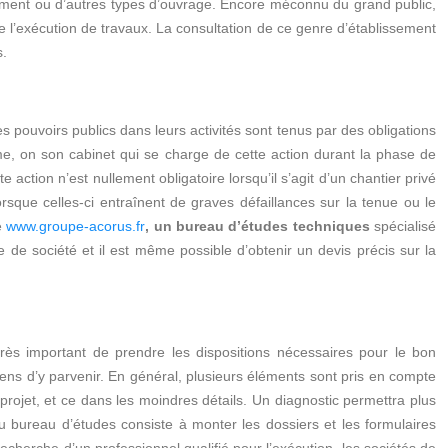
bâtiment ou d’autres types d’ouvrage. Encore méconnu du grand public,
e l’exécution de travaux. La consultation de ce genre d’établissement
s.
es pouvoirs publics dans leurs activités sont tenus par des obligations
même, on son cabinet qui se charge de cette action durant la phase de
e action n’est nullement obligatoire lorsqu’il s’agit d’un chantier privé
sque celles-ci entraînent de graves défaillances sur la tenue ou le
te
www.groupe-acorus.fr
, un bureau d’études techniques
spécialisé
de société et il est même possible d’obtenir un devis précis sur la
 très important de prendre les dispositions nécessaires pour le bon
yens d’y parvenir. En général, plusieurs éléments sont pris en compte
u projet, et ce dans les moindres détails. Un diagnostic permettra plus
du bureau d’études consiste à monter les dossiers et les formulaires