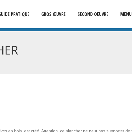
GUIDE PRATIQUE
GROS ŒUVRE
SECOND OEUVRE
MENUI
HER
es en bois, est créé. Attention, ce plancher ne peut pas supporter de 