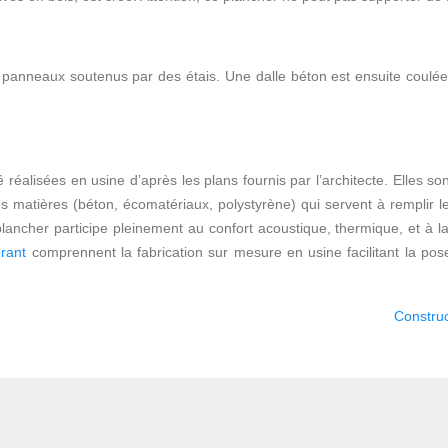
e panneaux soutenus par des étais. Une dalle béton est ensuite coulée
éalisées en usine d’après les plans fournis par l’architecte. Elles son
 matières (béton, écomatériaux, polystyrène) qui servent à remplir les
plancher participe pleinement au confort acoustique, thermique, et à 
rant
comprennent la fabrication sur mesure en usine facilitant la po
Construc