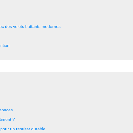
ec des volets battants modernes
ention
espaces
timent ?
 pour un résultat durable